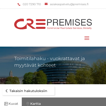
‌020 7290 710
asiakaspalvelu@premises.fi
Valitse sivu
Toimitilahaku - vuokrattavat ja
myytävät kohteet
Takaisin hakutuloksiin
Kuvat
Kartta