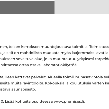
en, toisen kerroksen muuntojoustava toimitila. Toimistossa
ja, ja sitä on mahdollista muokata myös laajemmaksi avotilaks
staukseen soveltuva alue, joka muuntautuu yrityksesi tarpeid
arvittaessa ottaa osaksi laboratoriokäyttöä.
lleen kattavat palvelut. Alueella toimii lounasravintola sekä
useita muita ravintoloita. Kokouksia ja koulutuksia varten k
ustava saunaosasto.
0. Lisää kohteita osoitteessa www.premises.fi.