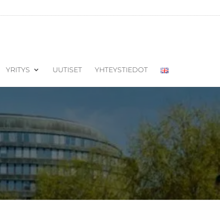
YRITYS
UUTISET
YHTEYSTIEDOT