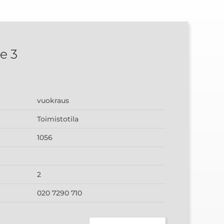
e 3
vuokraus
Toimistotila
1056
2
020 7290 710