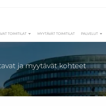
VAT TOIMITILAT
MYYTÄVÄT TOIMITILAT
PALVELUT
tavat ja myytävät kohteet