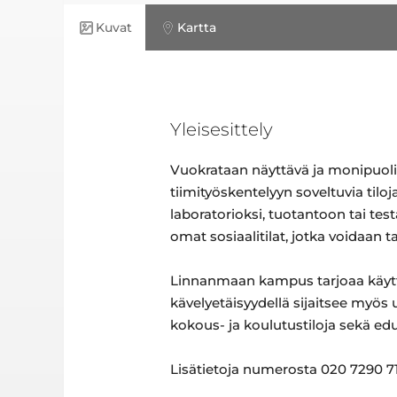
Kuvat
Kartta
Yleisesittely
Vuokrataan näyttävä ja monipuolin
tiimityöskentelyyn soveltuvia tilo
laboratorioksi, tuotantoon tai te
omat sosiaalitilat, jotka voidaan t
Linnanmaan kampus tarjoaa käyttäji
kävelyetäisyydellä sijaitsee myös 
kokous- ja koulutustiloja sekä ed
Lisätietoja numerosta 020 7290 71