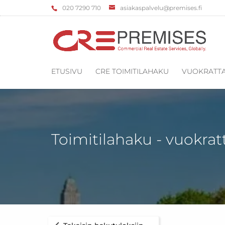
‌020 7290 710
asiakaspalvelu@premises.fi
ETUSIVU
CRE TOIMITILAHAKU
VUOKRATTA
Toimitilahaku - vuokrat