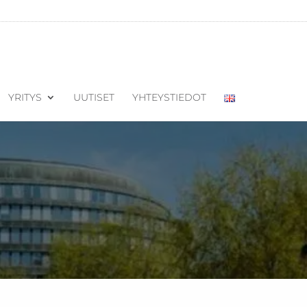
YRITYS
UUTISET
YHTEYSTIEDOT