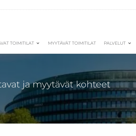
VAT TOIMITILAT
MYYTÄVÄT TOIMITILAT
PALVELUT
tavat ja myytävät kohteet