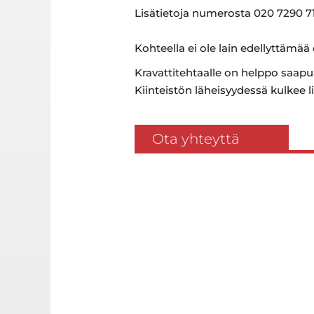
Lisätietoja numerosta 020 7290 71
Kohteella ei ole lain edellyttämää
Kravattitehtaalle on helppo saapua
Kiinteistön läheisyydessä kulkee lis
Ota yhteyttä