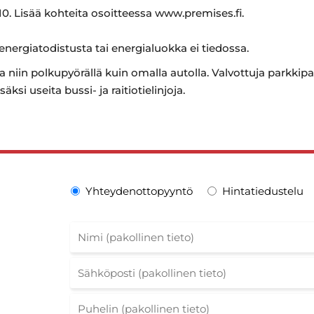
0. Lisää kohteita osoitteessa www.premises.fi.
 energiatodistusta tai energialuokka ei tiedossa.
 niin polkupyörällä kuin omalla autolla. Valvottuja parkkipai
äksi useita bussi- ja raitiotielinjoja.
Yhteydenottopyyntö
Hintatiedustelu