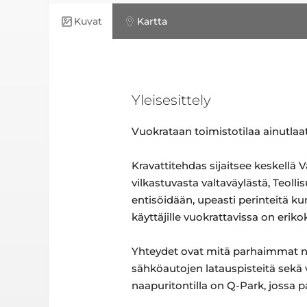
Kuvat
Kartta
Yleisesittely
Vuokrataan toimistotilaa ainutlaatu
Kravattitehdas sijaitsee keskellä 
vilkastuvasta valtaväylästä, Teoll
entisöidään, upeasti perinteitä ku
käyttäjille vuokrattavissa on erik
Yhteydet ovat mitä parhaimmat niin 
sähköautojen latauspisteitä sekä v
naapuritontilla on Q-Park, jossa p