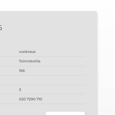
5
vuokraus
Toimistotila
166
3
020 7290 710