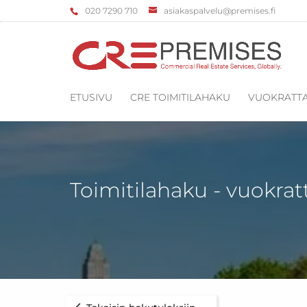
‌020 7290 710
asiakaspalvelu@premises.fi
ETUSIVU
CRE TOIMITILAHAKU
VUOKRATTA
Toimitilahaku - vuokrat