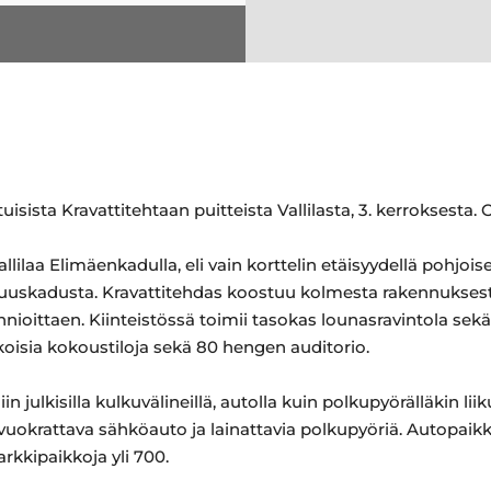
isista Kravattitehtaan puitteista Vallilasta, 3. kerroksesta.
Vallilaa Elimäenkadulla, eli vain korttelin etäisyydellä pohj
isuuskadusta. Kravattitehdas koostuu kolmesta rakennuksesta
nnioittaen. Kiinteistössä toimii tasokas lounasravintola sekä
okoisia kokoustiloja sekä 80 hengen auditorio.
julkisilla kulkuvälineillä, autolla kuin polkupyörälläkin liiku
uokrattava sähköauto ja lainattavia polkupyöriä. Autopaikko
arkkipaikkoja yli 700.