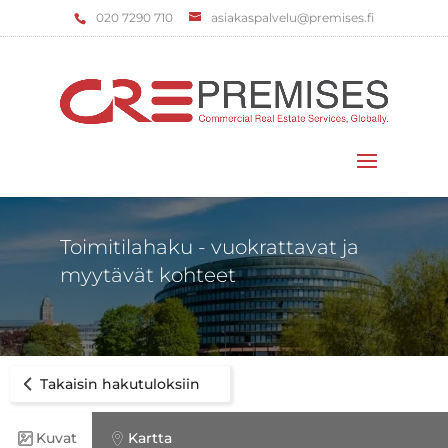
‌020 7290 710
asiakaspalvelu@premises.fi
Valitse sivu
Toimitilahaku - vuokrattavat ja
myytävät kohteet
Takaisin hakutuloksiin
Kuvat
Kartta