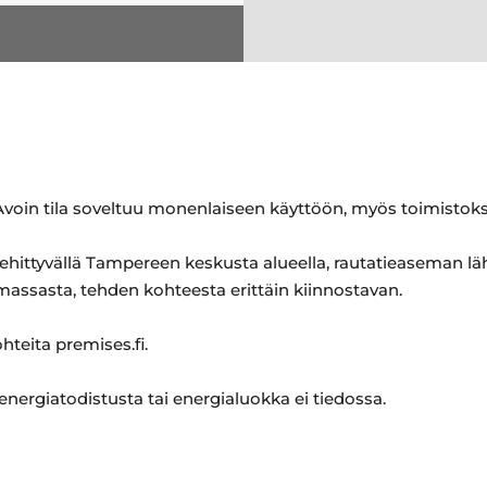
Avoin tila soveltuu monenlaiseen käyttöön, myös toimistoks
 kehittyvällä Tampereen keskusta alueella, rautatieaseman lä
massasta, tehden kohteesta erittäin kiinnostavan.
ohteita premises.fi.
 energiatodistusta tai energialuokka ei tiedossa.