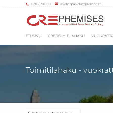
‌020 7290 710
asiakaspalvelu@premises.fi
ETUSIVU
CRE TOIMITILAHAKU
VUOKRATTA
Toimitilahaku - vuokrat