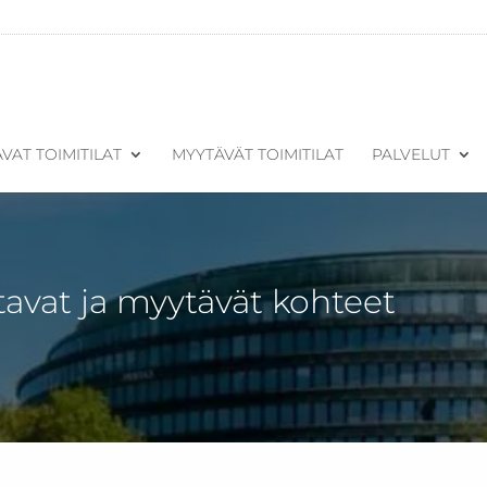
VAT TOIMITILAT
MYYTÄVÄT TOIMITILAT
PALVELUT
tavat ja myytävät kohteet