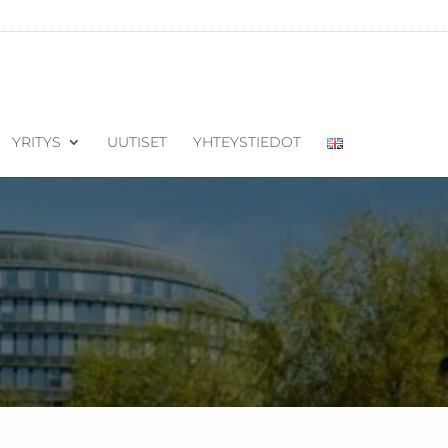
YRITYS
UUTISET
YHTEYSTIEDOT