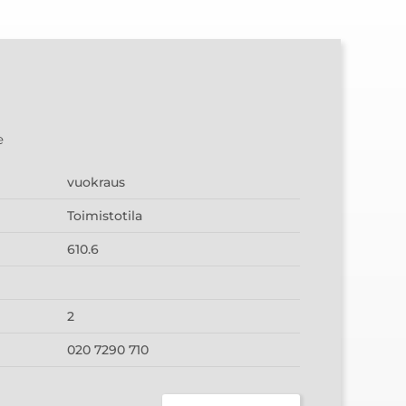
1
e
vuokraus
Toimistotila
610.6
2
020 7290 710