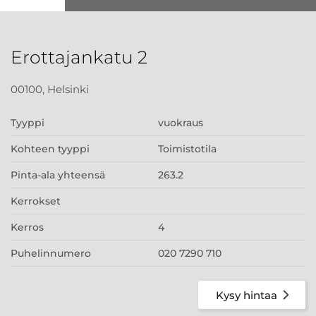
Erottajankatu 2
00100, Helsinki
Tyyppi
vuokraus
Kohteen tyyppi
Toimistotila
Pinta-ala yhteensä
263.2
Kerrokset
Kerros
4
Puhelinnumero
020 7290 710
Kysy hintaa