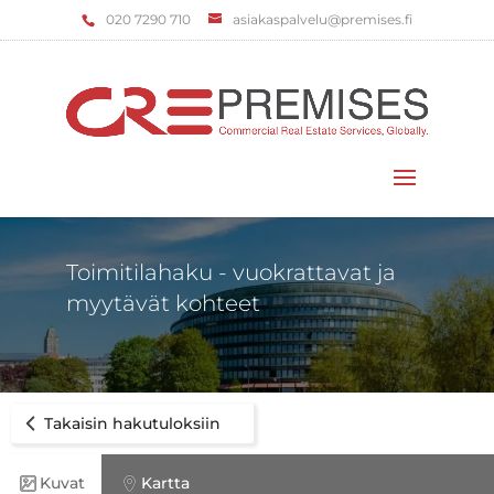
‌020 7290 710
asiakaspalvelu@premises.fi
Valitse sivu
Toimitilahaku - vuokrattavat ja
myytävät kohteet
Takaisin hakutuloksiin
Kuvat
Kartta