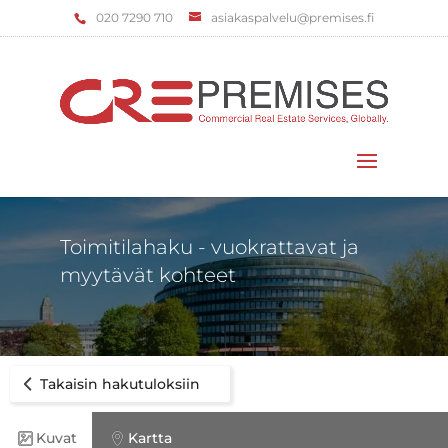
‌020 7290 710
asiakaspalvelu@premises.fi
Valitse sivu
Toimitilahaku - vuokrattavat ja
myytävät kohteet
Takaisin hakutuloksiin
Kuvat
Kartta