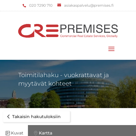
‌020 7290 710
asiakaspalvelu@premises.fi
Valitse sivu
Toimitilahaku - vuokrattavat ja
myytävät kohteet
Takaisin hakutuloksiin
Kuvat
Kartta