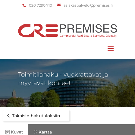
‌020 7290 710
asiakaspalvelu@premises.fi
Valitse sivu
Toimitilahaku - vuokrattavat ja
myytävät kohteet
Takaisin hakutuloksiin
Kuvat
Kartta