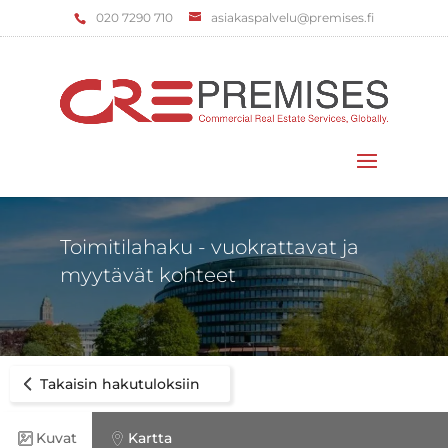
‌020 7290 710
asiakaspalvelu@premises.fi
Valitse sivu
Toimitilahaku - vuokrattavat ja
myytävät kohteet
Takaisin hakutuloksiin
Kuvat
Kartta