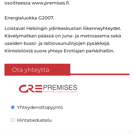
osoitteessa www.premises.fi.
Energialuokka G2007.
Loistavat Helsingin ydinkeskustan liikenneyhteydet.
Kävelymatkan päässä on juna- ja metroasema sekä
useiden bussi- ja raitiovaunulinjojen pysäkkejä.
Kiinteistöstä suora yhteys Erottajan parkkihalliin.
Ota yhteyttä
Yhteydenottopyyntö
Hintatiedustelu