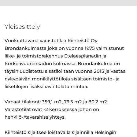
Yleisesittely
Vuokrattavana varastotilaa Kiinteistö Oy
Brondankulmasta joka on vuonna 1975 valmistunut
liike- ja toimistorakennus Eteläesplanadin ja
Korkeavuorenkadun kulmassa. Brondankulma on
täysin uudistettu sisätiloiltaan vuonna 2013 ja vastaa
nykypäivän monikäyttötiloja sisältäen toimisto- ja
liiketilojen lisäksi ravintolatoimintaa.
Vapaat tilakoot: 359,1 m2, 79,5 m2 ja 80,2 m2.
Varastotilat ovat -2 kerroksessa johon on
henkilö-/tavarahissiyhteys.
Kiinteistö sijaitsee loistavalla sijainnilla Helsingin