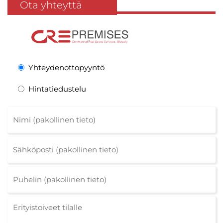
Ota yhteyttä
Yhteydenottopyyntö
Hintatiedustelu