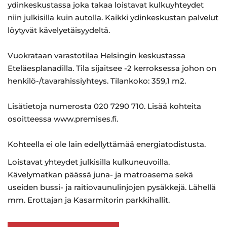
ydinkeskustassa joka takaa loistavat kulkuyhteydet
niin julkisilla kuin autolla. Kaikki ydinkeskustan palvelut
löytyvät kävelyetäisyydeltä.
Vuokrataan varastotilaa Helsingin keskustassa
Eteläesplanadilla. Tila sijaitsee -2 kerroksessa johon on
henkilö-/tavarahissiyhteys. Tilankoko: 359,1 m2.
Lisätietoja numerosta 020 7290 710. Lisää kohteita
osoitteessa www.premises.fi.
Kohteella ei ole lain edellyttämää energiatodistusta.
Loistavat yhteydet julkisilla kulkuneuvoilla.
Kävelymatkan päässä juna- ja matroasema sekä
useiden bussi- ja raitiovaunulinjojen pysäkkejä. Lähellä
mm. Erottajan ja Kasarmitorin parkkihallit.