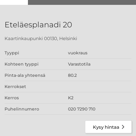
Eteläesplanadi 20
Kaartinkaupunki 00130, Helsinki
Tyyppi
vuokraus
Kohteen tyyppi
Varastotila
Pinta-ala yhteensä
80.2
Kerrokset
Kerros
K2
Puhelinnumero
020 7290 710
Kysy hintaa