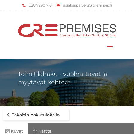
‌020 7290 710
asiakaspalvelu@premises.fi
Valitse sivu
Toimitilahaku - vuokrattavat ja
myytävät kohteet
Takaisin hakutuloksiin
Kuvat
Kartta