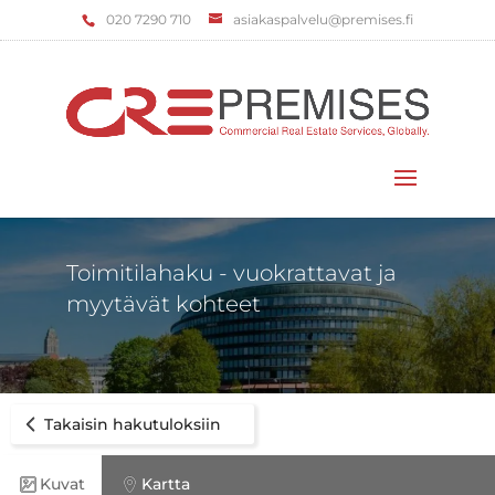
‌020 7290 710
asiakaspalvelu@premises.fi
Valitse sivu
Toimitilahaku - vuokrattavat ja
myytävät kohteet
Takaisin hakutuloksiin
Kuvat
Kartta