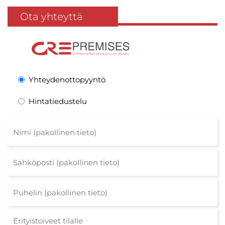
Ota yhteyttä
Yhteydenottopyyntö
Hintatiedustelu