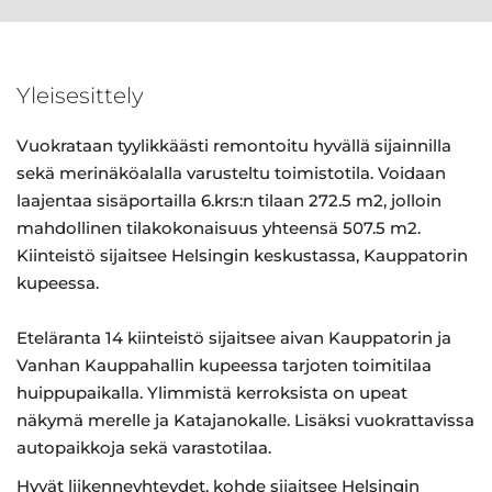
Yleisesittely
Vuokrataan tyylikkäästi remontoitu hyvällä sijainnilla
sekä merinäköalalla varusteltu toimistotila. Voidaan
laajentaa sisäportailla 6.krs:n tilaan 272.5 m2, jolloin
mahdollinen tilakokonaisuus yhteensä 507.5 m2.
Kiinteistö sijaitsee Helsingin keskustassa, Kauppatorin
kupeessa.
Eteläranta 14 kiinteistö sijaitsee aivan Kauppatorin ja
Vanhan Kauppahallin kupeessa tarjoten toimitilaa
huippupaikalla. Ylimmistä kerroksista on upeat
näkymä merelle ja Katajanokalle. Lisäksi vuokrattavissa
autopaikkoja sekä varastotilaa.
Hyvät liikenneyhteydet, kohde sijaitsee Helsingin