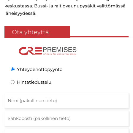
keskustassa. Bussi- ja raitiovaunupysäkit välittömässä
läheisyydessä.
Ota yhteyttä
Yhteydenottopyyntö
Hintatiedustelu