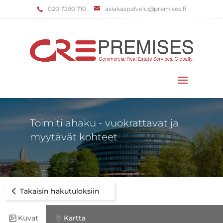
‌020 7290 710
asiakaspalvelu@premises.fi
Valitse sivu
Toimitilahaku - vuokrattavat ja
myytävät kohteet
Takaisin hakutuloksiin
Kuvat
Kartta