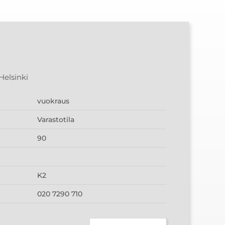
Helsinki
vuokraus
Varastotila
90
K2
020 7290 710