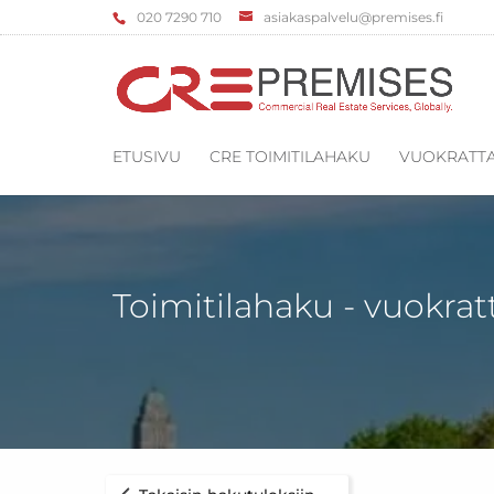
‌020 7290 710
asiakaspalvelu@premises.fi
ETUSIVU
CRE TOIMITILAHAKU
VUOKRATTA
Toimitilahaku - vuokrat