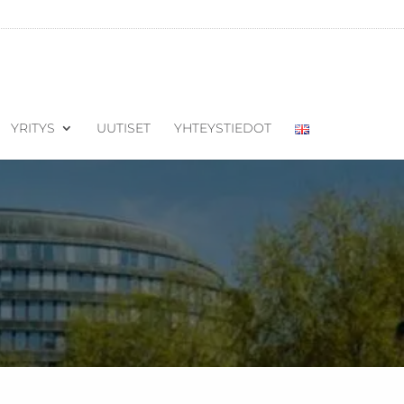
YRITYS
UUTISET
YHTEYSTIEDOT