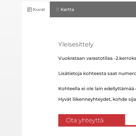
Kuvat
Kartta
Yleisesittely
Vuokrataan varastotilaa -2.kerroks
Lisätietoja kohteesta saat numero
Kohteella ei ole lain edellyttämää
Hyvät liikenneyhteydet, kohde sija
Ota yhteyttä