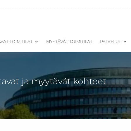
VAT TOIMITILAT
MYYTÄVÄT TOIMITILAT
PALVELUT
tavat ja myytävät kohteet