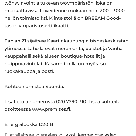
työhyvinvointia tukevan työympäristön, joka on
muokattavissa toiveidenne mukaan noin 200 - 3000
neliön toimistoiksi. Kiinteistöllä on BREEAM Good-
tason ympäristösertifikaatti.
Fabian 21 sijaitsee Kaartinkaupungin bisneskeskustan
ytimessä. Lähellä ovat merenranta, puistot ja Vanha
kauppahalli sekä alueen boutique-hotellit ja
huippuravintolat. Kasarmitorilla on myös iso
ruokakauppa ja posti.
Kohteen omistaa Sponda.
Lisätietoja numerosta 020 7290 710. Lisää kohteita
osoitteessa www.premises.fi.
Energialuokka D2018
Tilat sijaitsee loistavien joukkoliikenneyhteyksien