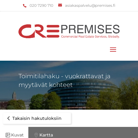
‌020 7290 710
asiakaspalvelu@premises.fi
Valitse sivu
Toimitilahaku - vuokrattavat ja
myytävät kohteet
Takaisin hakutuloksiin
Kuvat
Kartta