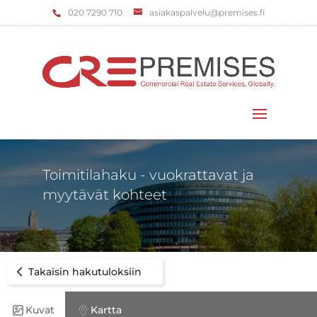
‌020 7290 710
asiakaspalvelu@premises.fi
Valitse sivu
Toimitilahaku - vuokrattavat ja
myytävät kohteet
Takaisin hakutuloksiin
Kuvat
Kartta