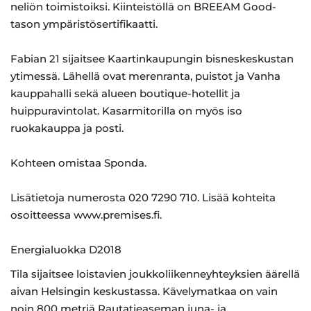
neliön toimistoiksi. Kiinteistöllä on BREEAM Good-
tason ympäristösertifikaatti.
Fabian 21 sijaitsee Kaartinkaupungin bisneskeskustan
ytimessä. Lähellä ovat merenranta, puistot ja Vanha
kauppahalli sekä alueen boutique-hotellit ja
huippuravintolat. Kasarmitorilla on myös iso
ruokakauppa ja posti.
Kohteen omistaa Sponda.
Lisätietoja numerosta 020 7290 710. Lisää kohteita
osoitteessa www.premises.fi.
Energialuokka D2018
Tila sijaitsee loistavien joukkoliikenneyhteyksien äärellä
aivan Helsingin keskustassa. Kävelymatkaa on vain
noin 800 metriä Rautatieaseman juna- ja