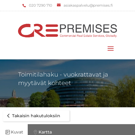
‌020 7290 710
asiakaspalvelu@premises.fi
Valitse sivu
Toimitilahaku - vuokrattavat ja
myytävät kohteet
Takaisin hakutuloksiin
Kuvat
Kartta