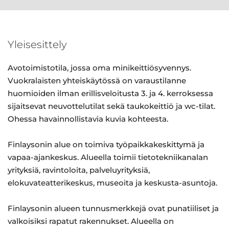
Yleisesittely
Avotoimistotila, jossa oma minikeittiösyvennys.
Vuokralaisten yhteiskäytössä on varaustilanne
huomioiden ilman erillisveloitusta 3. ja 4. kerroksessa
sijaitsevat neuvottelutilat sekä taukokeittiö ja wc-tilat.
Ohessa havainnollistavia kuvia kohteesta.
Finlaysonin alue on toimiva työpaikkakeskittymä ja
vapaa-ajankeskus. Alueella toimii tietotekniikanalan
yrityksiä, ravintoloita, palveluyrityksiä,
elokuvateatterikeskus, museoita ja keskusta-asuntoja.
Finlaysonin alueen tunnusmerkkejä ovat punatiiliset ja
valkoisiksi rapatut rakennukset. Alueella on