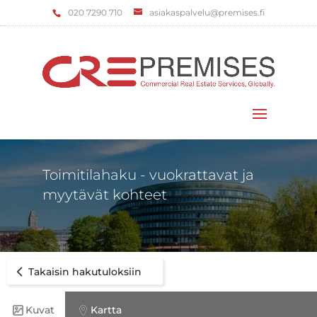
‌020 7290 710
asiakaspalvelu@premises.fi
Valitse sivu
Toimitilahaku - vuokrattavat ja
myytävät kohteet
Takaisin hakutuloksiin
Kuvat
Kartta