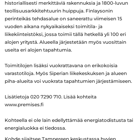
historiallisesti merkittäviä rakennuksia ja 1800-luvun
teollisuusarkkitehtuurin huippuja. Finlaysonin
perinteikäs tehdasalue on saneerattu viimeisen 15
vuoden aikana nykyaikaiseksi toimitila- ja
liikekiinteistöksi, jossa toimii tällä hetkellä yli 100 eri
alojen yritystä. Alueella järjestetään myös vuosittain
useita eri alojen tapahtumia.
Toimitilojen lisäksi vuokrattavana on erikokoisia
varastotiloja. Myös Siperian liikekeskuksen ja alueen
piha-alueita voi vuokrata tapahtumien järjestämiseen.
Lisätietoja 020 7290 710. Lisää kohteita
www.premises.fi
Kohteella ei ole lain edellyttämää energiatodistusta tai
energialuokka ei tiedossa.
Kohde sijaitsee Tampereen keskustassa hyvien