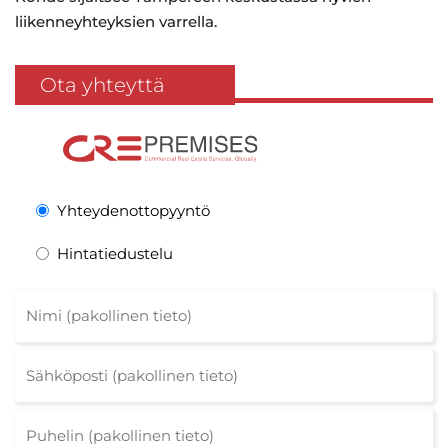
liikenneyhteyksien varrella.
Ota yhteyttä
Yhteydenottopyyntö
Hintatiedustelu