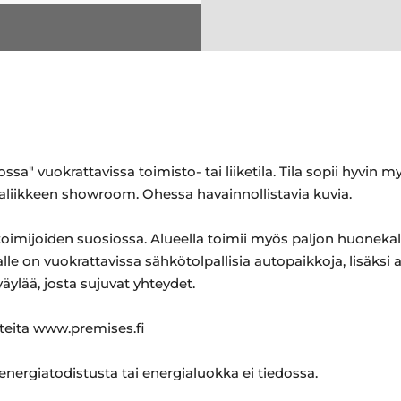
a" vuokrattavissa toimisto- tai liiketila. Tila sopii hyvin m
aliikkeen showroom. Ohessa havainnollistavia kuvia.
toimijoiden suosiossa. Alueella toimii myös paljon huonekalu
alle on vuokrattavissa sähkötolpallisia autopaikkoja, lisäksi
iväylää, josta sujuvat yhteydet.
hteita www.premises.fi
 energiatodistusta tai energialuokka ei tiedossa.