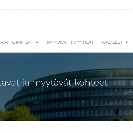
VAT TOIMITILAT
MYYTÄVÄT TOIMITILAT
PALVELUT
tavat ja myytävät kohteet