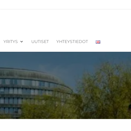
YRITYS
UUTISET
YHTEYSTIEDOT