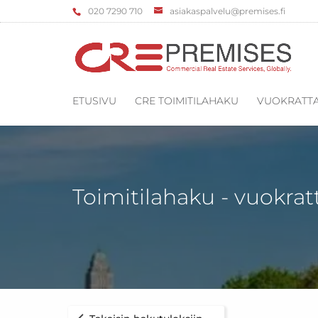
‌020 7290 710
asiakaspalvelu@premises.fi
ETUSIVU
CRE TOIMITILAHAKU
VUOKRATTA
Toimitilahaku - vuokrat