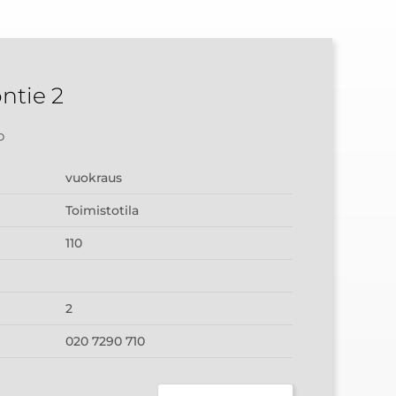
ntie 2
o
vuokraus
Toimistotila
110
2
020 7290 710