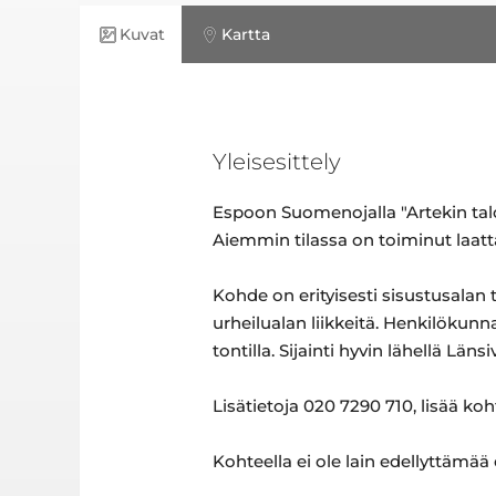
Kuvat
Kartta
Yleisesittely
Espoon Suomenojalla "Artekin taloss
Aiemmin tilassa on toiminut laatt
Kohde on erityisesti sisustusalan 
urheilualan liikkeitä. Henkilökunn
tontilla. Sijainti hyvin lähellä Läns
Lisätietoja 020 7290 710, lisää ko
Kohteella ei ole lain edellyttämää