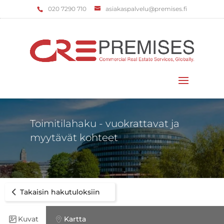
‌020 7290 710
asiakaspalvelu@premises.fi
Valitse sivu
Toimitilahaku - vuokrattavat ja
myytävät kohteet
Takaisin hakutuloksiin
Kuvat
Kartta