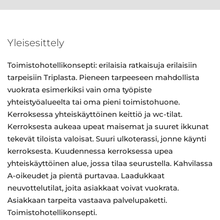
Yleisesittely
Toimistohotellikonsepti: erilaisia ratkaisuja erilaisiin
tarpeisiin Triplasta. Pieneen tarpeeseen mahdollista
vuokrata esimerkiksi vain oma työpiste
yhteistyöalueelta tai oma pieni toimistohuone.
Kerroksessa yhteiskäyttöinen keittiö ja wc-tilat.
Kerroksesta aukeaa upeat maisemat ja suuret ikkunat
tekevät tiloista valoisat. Suuri ulkoterassi, jonne käynti
kerroksesta. Kuudennessa kerroksessa upea
yhteiskäyttöinen alue, jossa tilaa seurustella. Kahvilassa
A-oikeudet ja pientä purtavaa. Laadukkaat
neuvottelutilat, joita asiakkaat voivat vuokrata.
Asiakkaan tarpeita vastaava palvelupaketti.
Toimistohotellikonsepti.