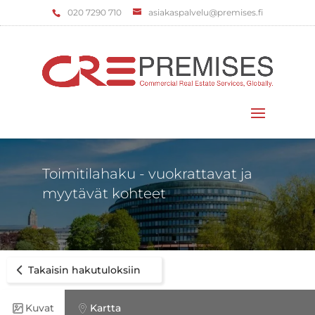
‌020 7290 710
asiakaspalvelu@premises.fi
Valitse sivu
Toimitilahaku - vuokrattavat ja
myytävät kohteet
Takaisin hakutuloksiin
Kuvat
Kartta