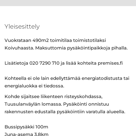
Yleisesittely
Vuokrataan 490m2 toimitilaa toimistotilaksi
Koivuhaasta. Maksuttomia pysäköintipaikkoja pihalla.
Lisätietoja 020 7290 710 ja lisää kohteita premises.fi
Kohteella ei ole lain edellyttämää energiatodistusta tai
energialuokka ei tiedossa.
Kohde sijaitsee liikenteen risteyskohdassa,
Tuusulanväylän lomassa. Pysäköinti onnistuu
rakennusten edustalla pysäköintiin varatulla alueella.
Bussipysäkki 100m
Juna-asema 3.8km