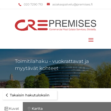
‌020 7290 710
asiakaspalvelu@premises.fi
Valitse sivu
Toimitilahaku - vuokrattavat ja
myytävät kohteet
Takaisin hakutuloksiin
Kuvat
Kartta