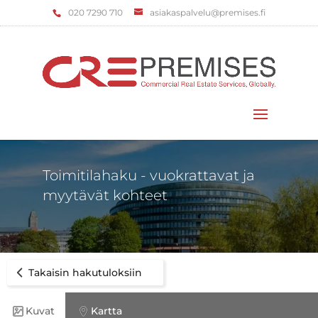
‌020 7290 710
asiakaspalvelu@premises.fi
Valitse sivu
Toimitilahaku - vuokrattavat ja
myytävät kohteet
Takaisin hakutuloksiin
Kuvat
Kartta