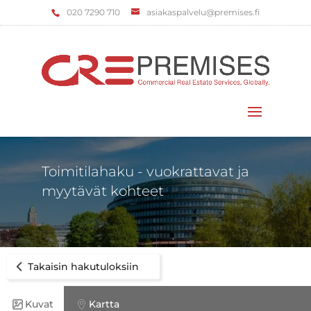
‌020 7290 710
asiakaspalvelu@premises.fi
Valitse sivu
Toimitilahaku - vuokrattavat ja
myytävät kohteet
Takaisin hakutuloksiin
Kuvat
Kartta