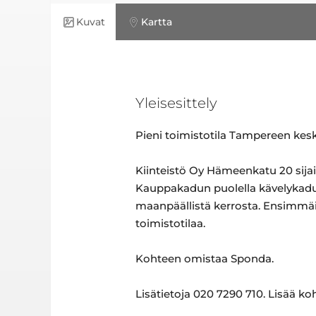
Kuvat
Kartta
Yleisesittely
Pieni toimistotila Tampereen kesk
Kiinteistö Oy Hämeenkatu 20 sija
Kauppakadun puolella kävelykadun
maanpäällistä kerrosta. Ensimmäis
toimistotilaa.
Kohteen omistaa Sponda.
Lisätietoja 020 7290 710. Lisää k