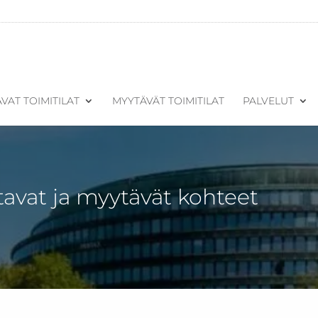
VAT TOIMITILAT
MYYTÄVÄT TOIMITILAT
PALVELUT
tavat ja myytävät kohteet