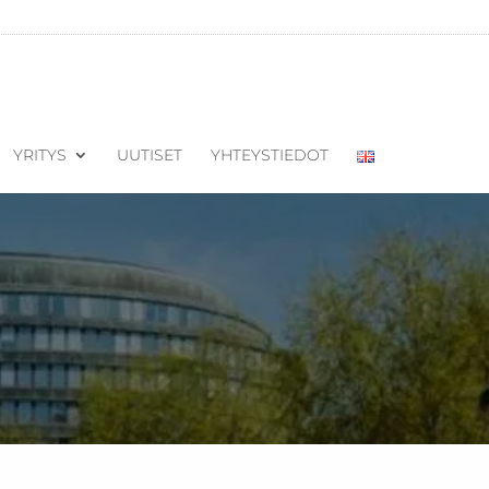
YRITYS
UUTISET
YHTEYSTIEDOT