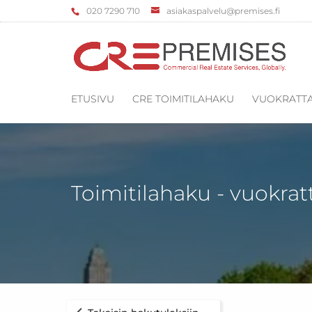
‌020 7290 710
asiakaspalvelu@premises.fi
ETUSIVU
CRE TOIMITILAHAKU
VUOKRATTA
Toimitilahaku - vuokrat