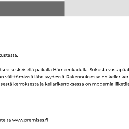
ustasta.
itsee keskeisellä paikalla Hämeenkadulla, Sokosta vastapä
 välittömässä läheisyydessä. Rakennuksessa on kellariker
estä kerroksesta ja kellarikerroksessa on modernia liiketil
ohteita www.premises.fi