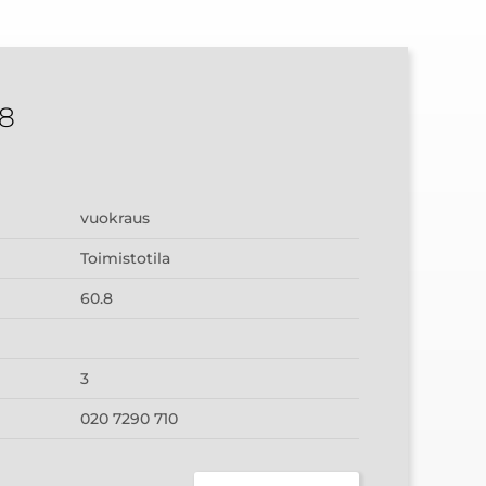
8
vuokraus
Toimistotila
60.8
3
020 7290 710