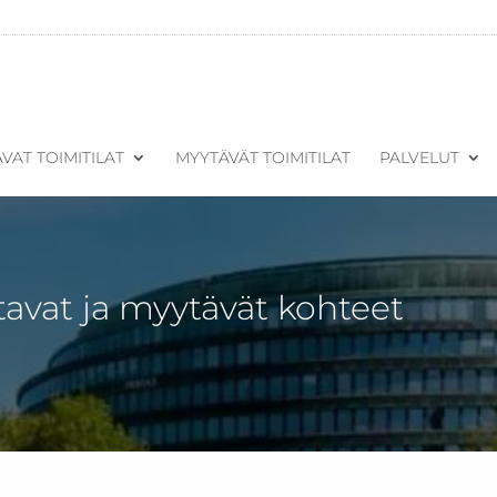
VAT TOIMITILAT
MYYTÄVÄT TOIMITILAT
PALVELUT
tavat ja myytävät kohteet