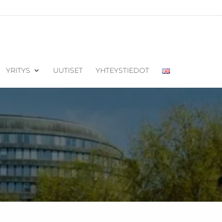
YRITYS
UUTISET
YHTEYSTIEDOT