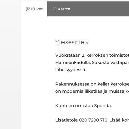
Kuvat
Kartta
Yleisesittely
Vuokrataan 2. kerroksen toimistot
Hämeenkadulla, Sokosta vastapää
läheisyydessä.
Rakennuksessa on kellarikerroksen
on modernia liiketilaa ja muissa k
Kohteen omistaa Sponda.
Lisätietoja 020 7290 710. Lisää k