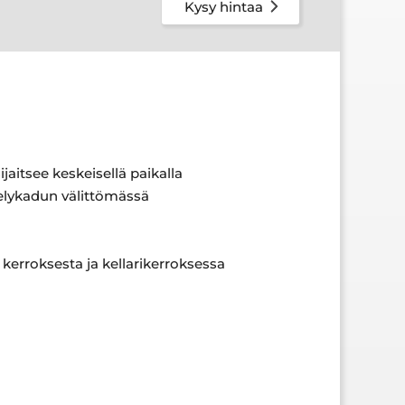
Kysy hintaa
aitsee keskeisellä paikalla
elykadun välittömässä
kerroksesta ja kellarikerroksessa