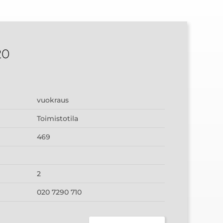
20
vuokraus
Toimistotila
469
2
020 7290 710