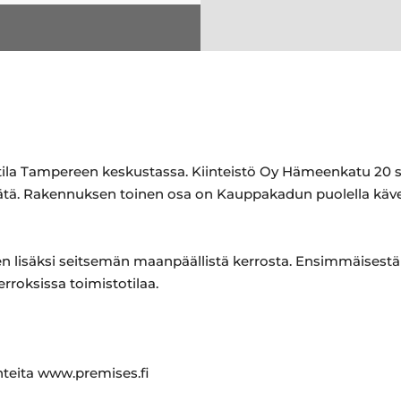
ila Tampereen keskustassa. Kiinteistö Oy Hämeenkatu 20 sij
tä. Rakennuksen toinen osa on Kauppakadun puolella käv
 lisäksi seitsemän maanpäällistä kerrosta. Ensimmäisestä 
erroksissa toimistotilaa.
ohteita www.premises.fi