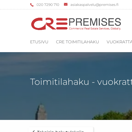
‌020 7290 710
asiakaspalvelu@premises.fi
ETUSIVU
CRE TOIMITILAHAKU
VUOKRATTA
Toimitilahaku - vuokrat