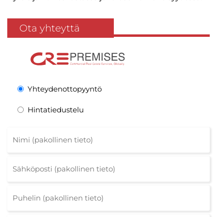
Ota yhteyttä
Yhteydenottopyyntö
Hintatiedustelu