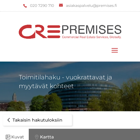
‌020 7290 710
asiakaspalvelu@premises.fi
Valitse sivu
Toimitilahaku - vuokrattavat ja
myytävät kohteet
Takaisin hakutuloksiin
Kuvat
Kartta