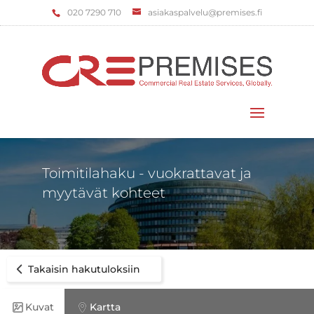
‌020 7290 710
asiakaspalvelu@premises.fi
Valitse sivu
Toimitilahaku - vuokrattavat ja
myytävät kohteet
Takaisin hakutuloksiin
Kuvat
Kartta