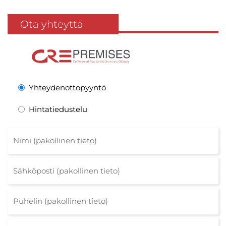
Ota yhteyttä
Yhteydenottopyyntö
Hintatiedustelu