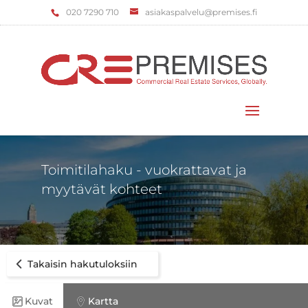
‌020 7290 710
asiakaspalvelu@premises.fi
Valitse sivu
Toimitilahaku - vuokrattavat ja
myytävät kohteet
Takaisin hakutuloksiin
Kuvat
Kartta