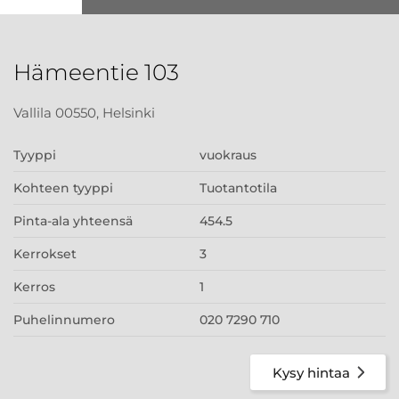
Hämeentie 103
Vallila 00550, Helsinki
Tyyppi
vuokraus
Kohteen tyyppi
Tuotantotila
Pinta-ala yhteensä
454.5
Kerrokset
3
Kerros
1
Puhelinnumero
020 7290 710
Kysy hintaa