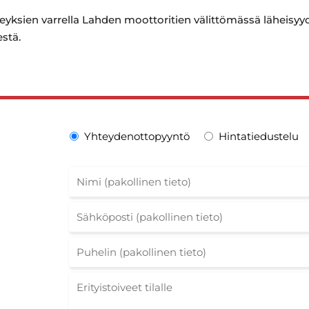
teyksien varrella Lahden moottoritien välittömässä läheisyy
stä.
Yhteydenottopyyntö
Hintatiedustelu