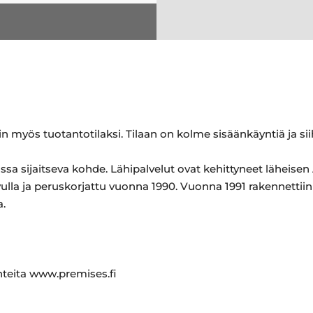
yvin myös tuotantotilaksi. Tilaan on kolme sisäänkäyntiä ja s
ssa sijaitseva kohde. Lähipalvelut ovat kehittyneet läheis
vulla ja peruskorjattu vuonna 1990. Vuonna 1991 rakennettii
a.
ohteita www.premises.fi