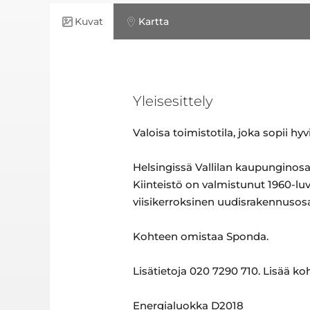
Kuvat
Kartta
Yleisesittely
Valoisa toimistotila, joka sopii h
Helsingissä Vallilan kaupunginosa
Kiinteistö on valmistunut 1960-lu
viisikerroksinen uudisrakennusos
Kohteen omistaa Sponda.
Lisätietoja 020 7290 710. Lisää k
Energialuokka D2018