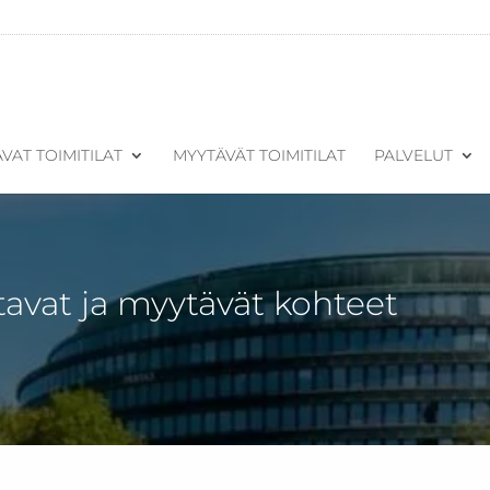
VAT TOIMITILAT
MYYTÄVÄT TOIMITILAT
PALVELUT
tavat ja myytävät kohteet