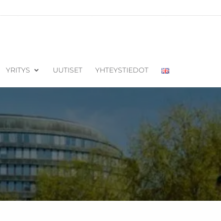
YRITYS
UUTISET
YHTEYSTIEDOT