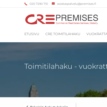
‌020 7290 710
asiakaspalvelu@premises.fi
ETUSIVU
CRE TOIMITILAHAKU
VUOKRATTA
Toimitilahaku - vuokrat