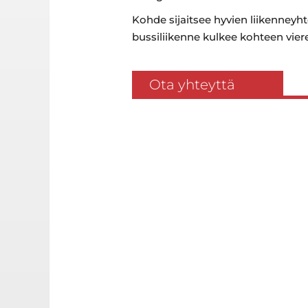
Kohde sijaitsee hyvien liikenneyh
bussiliikenne kulkee kohteen viere
Ota yhteyttä