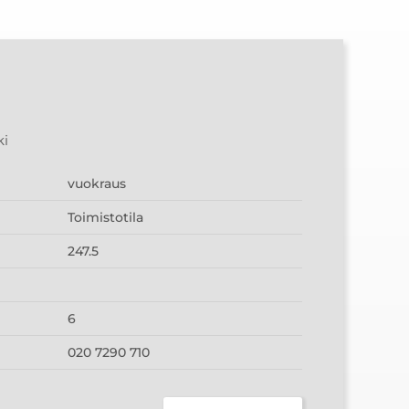
ki
vuokraus
Toimistotila
247.5
6
020 7290 710