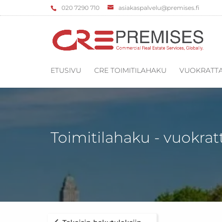
‌020 7290 710
asiakaspalvelu@premises.fi
ETUSIVU
CRE TOIMITILAHAKU
VUOKRATTA
Toimitilahaku - vuokrat