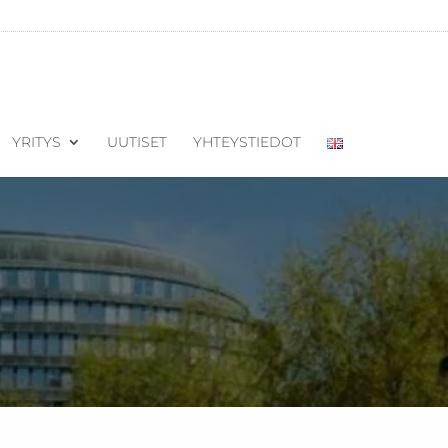
YRITYS
UUTISET
YHTEYSTIEDOT