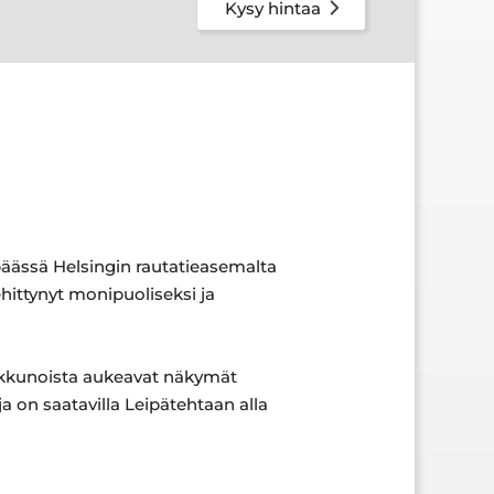
Kysy hintaa
päässä Helsingin rautatieasemalta
ittynyt monipuoliseksi ja
a ikkunoista aukeavat näkymät
a on saatavilla Leipätehtaan alla