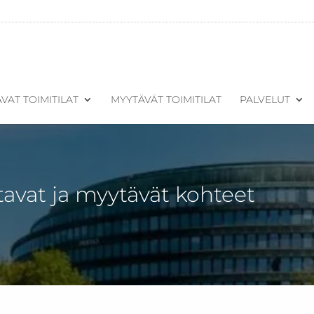
VAT TOIMITILAT
MYYTÄVÄT TOIMITILAT
PALVELUT
tavat ja myytävät kohteet