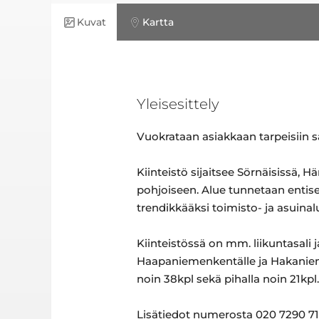
Kuvat
Kartta
Yleisesittely
Vuokrataan asiakkaan tarpeisiin s
Kiinteistö sijaitsee Sörnäisissä
pohjoiseen. Alue tunnetaan entis
trendikkääksi toimisto- ja asuinal
Kiinteistössä on mm. liikuntasali
Haapaniemenkentälle ja Hakaniemen
noin 38kpl sekä pihalla noin 21kpl.
Lisätiedot numerosta 020 7290 710