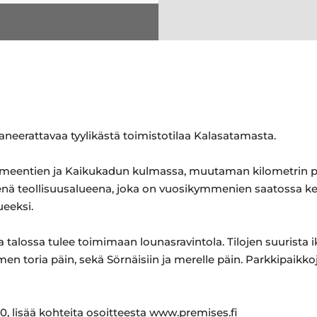
aneerattavaa tyylikästä toimistotilaa Kalasatamasta.
, Hämeentien ja Kaikukadun kulmassa, muutaman kilometrin 
enä teollisuusalueena, joka on vuosikymmenien saatossa keh
ueeksi.
 ja talossa tulee toimimaan lounasravintola. Tilojen suurist
 toria päin, sekä Sörnäisiin ja merelle päin. Parkkipaikkoj
, lisää kohteita osoitteesta www.premises.fi