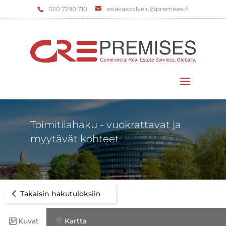
‌020 7290 710
asiakaspalvelu@premises.fi
Valitse sivu
Toimitilahaku - vuokrattavat ja
myytävät kohteet
Takaisin hakutuloksiin
Kuvat
Kartta