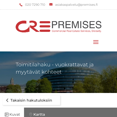
‌020 7290 710
asiakaspalvelu@premises.fi
Valitse sivu
Toimitilahaku - vuokrattavat ja
myytävät kohteet
Takaisin hakutuloksiin
Kuvat
Kartta