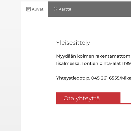
Kuvat
Kartta
Yleisesittely
Myydään kolmen rakentamattoman A
Iisalmessa. Tontien pinta-alat 11
Yhteystiedot: p. 045 261 6555/Mik
Ota yhteyttä