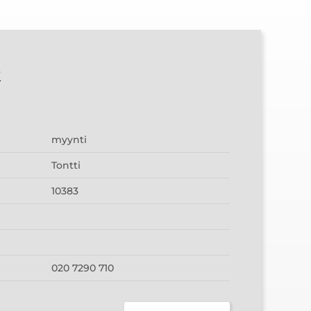
2
myynti
Tontti
10383
020 7290 710