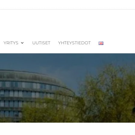
YRITYS
UUTISET
YHTEYSTIEDOT