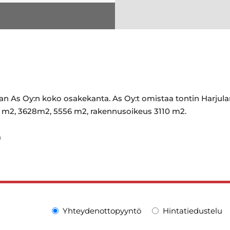
s Oy:n koko osakekanta. As Oy:t omistaa tontin Harjulanka
99 m2, 3628m2, 5556 m2, rakennusoikeus 3110 m2.
a
Yhteydenottopyyntö
Hintatiedustelu