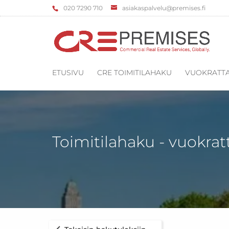
‌020 7290 710
asiakaspalvelu@premises.fi
ETUSIVU
CRE TOIMITILAHAKU
VUOKRATTA
Toimitilahaku - vuokrat