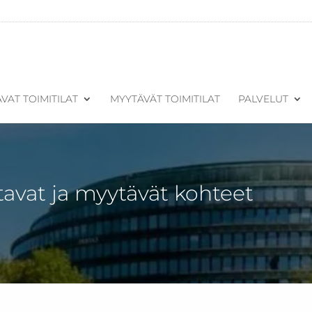
VAT TOIMITILAT
MYYTÄVÄT TOIMITILAT
PALVELUT
tavat ja myytävät kohteet