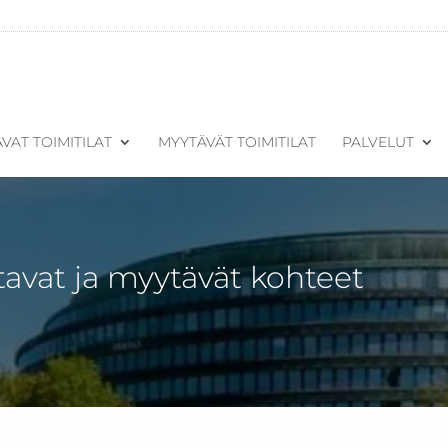
VAT TOIMITILAT
MYYTÄVÄT TOIMITILAT
PALVELUT
tavat ja myytävät kohteet