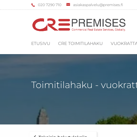
‌020 7290 710
asiakaspalvelu@premises.fi
ETUSIVU
CRE TOIMITILAHAKU
VUOKRATTA
Toimitilahaku - vuokrat