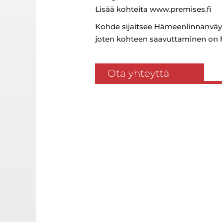
Lisää kohteita www.premises.fi
Kohde sijaitsee Hämeenlinnanväyl
joten kohteen saavuttaminen on h
Ota yhteyttä