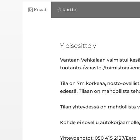
Kuvat
Kartta
Yleisesittely
Vantaan Vehkalaan valmistui kes
tuotanto-/varasto-/toimistorakenn
Tila on 7m korkeaa, nosto-ovellis
edessä. Tilaan on mahdollista tehd
Tilan yhteydessä on mahdollista v
Kohde ei sovellu autokorjaamolle,
Yhteydenotot: 050 415 2127/Eero