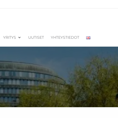
YRITYS
UUTISET
YHTEYSTIEDOT