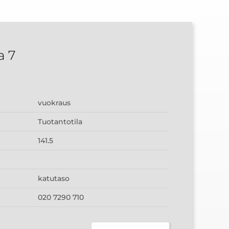
a 7
vuokraus
Tuotantotila
141.5
katutaso
020 7290 710