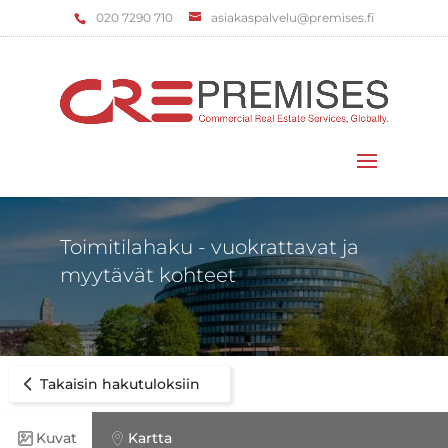
‌020 7290 710
asiakaspalvelu@premises.fi
Valitse sivu
Toimitilahaku - vuokrattavat ja
myytävät kohteet
Takaisin hakutuloksiin
Kuvat
Kartta