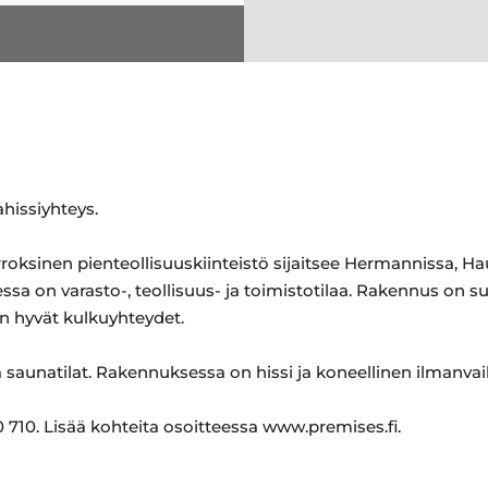
ahissiyhteys.
oksinen pienteollisuuskiinteistö sijaitsee Hermannissa, H
 on varasto-, teollisuus- ja toimistotilaa. Rakennus on su
n hyvät kulkuyhteydet.
a saunatilat. Rakennuksessa on hissi ja koneellinen ilmanvai
10. Lisää kohteita osoitteessa www.premises.fi.