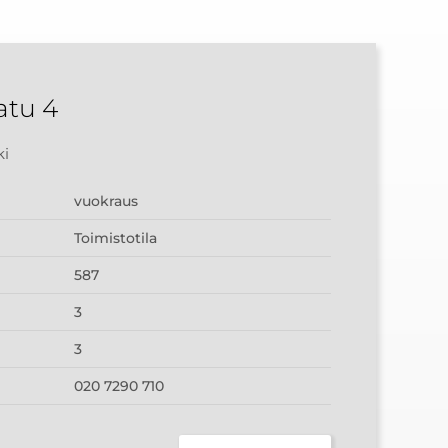
atu 4
ki
vuokraus
Toimistotila
587
3
3
020 7290 710