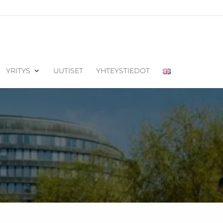
YRITYS
UUTISET
YHTEYSTIEDOT