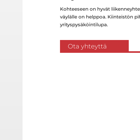
Kohteeseen on hyvät liikenneyhteyd
väylälle on helppoa. Kiinteistön 
yrityspysäköintilupa.
Ota yhteyttä