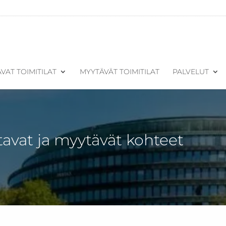
VAT TOIMITILAT
MYYTÄVÄT TOIMITILAT
PALVELUT
tavat ja myytävät kohteet