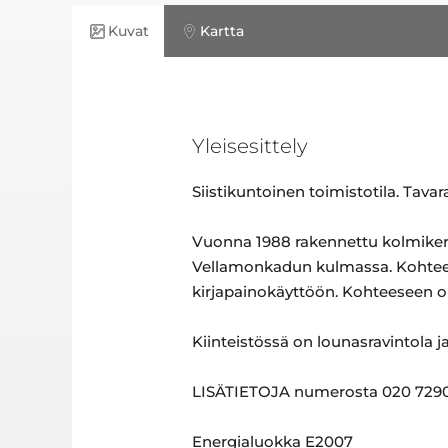
Kuvat
Kartta
Yleisesittely
Siistikuntoinen toimistotila. Tavar
Vuonna 1988 rakennettu kolmikerr
Vellamonkadun kulmassa. Kohteessa
kirjapainokäyttöön. Kohteeseen o
Kiinteistössä on lounasravintola j
LISÄTIETOJA numerosta 020 7290 7
Energialuokka E2007