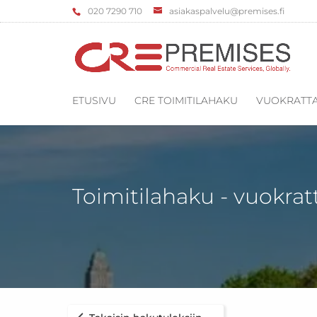
‌020 7290 710
asiakaspalvelu@premises.fi
ETUSIVU
CRE TOIMITILAHAKU
VUOKRATTA
Toimitilahaku - vuokrat