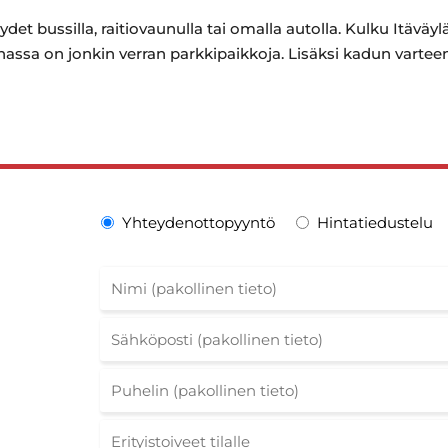
et bussilla, raitiovaunulla tai omalla autolla. Kulku Itäväyl
pihassa on jonkin verran parkkipaikkoja. Lisäksi kadun varte
Yhteydenottopyyntö
Hintatiedustelu