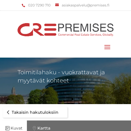
‌020 7290 710
asiakaspalvelu@premises.fi
Valitse sivu
Toimitilahaku - vuokrattavat ja
myytävät kohteet
Takaisin hakutuloksiin
Kuvat
Kartta