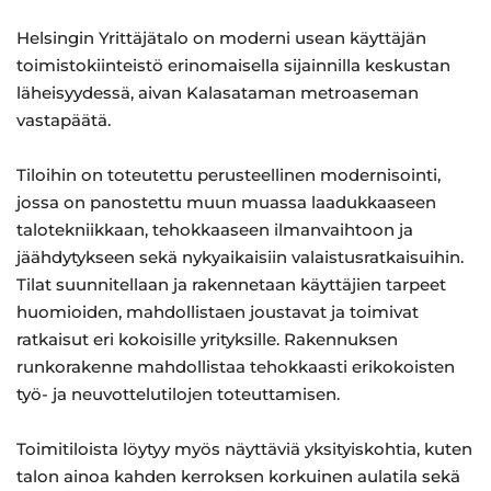
Helsingin Yrittäjätalo on moderni usean käyttäjän
toimistokiinteistö erinomaisella sijainnilla keskustan
läheisyydessä, aivan Kalasataman metroaseman
vastapäätä.
Tiloihin on toteutettu perusteellinen modernisointi,
jossa on panostettu muun muassa laadukkaaseen
talotekniikkaan, tehokkaaseen ilmanvaihtoon ja
jäähdytykseen sekä nykyaikaisiin valaistusratkaisuihin.
Tilat suunnitellaan ja rakennetaan käyttäjien tarpeet
huomioiden, mahdollistaen joustavat ja toimivat
ratkaisut eri kokoisille yrityksille. Rakennuksen
runkorakenne mahdollistaa tehokkaasti erikokoisten
työ- ja neuvottelutilojen toteuttamisen.
Toimitiloista löytyy myös näyttäviä yksityiskohtia, kuten
talon ainoa kahden kerroksen korkuinen aulatila sekä