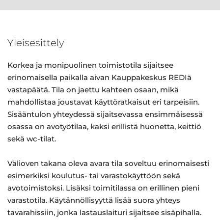
Yleisesittely
Korkea ja monipuolinen toimistotila sijaitsee
erinomaisella paikalla aivan Kauppakeskus REDIä
vastapäätä. Tila on jaettu kahteen osaan, mikä
mahdollistaa joustavat käyttöratkaisut eri tarpeisiin.
Sisääntulon yhteydessä sijaitsevassa ensimmäisessä
osassa on avotyötilaa, kaksi erillistä huonetta, keittiö
sekä wc-tilat.
Välioven takana oleva avara tila soveltuu erinomaisesti
esimerkiksi koulutus- tai varastokäyttöön sekä
avotoimistoksi. Lisäksi toimitilassa on erillinen pieni
varastotila. Käytännöllisyyttä lisää suora yhteys
tavarahissiin, jonka lastauslaituri sijaitsee sisäpihalla.