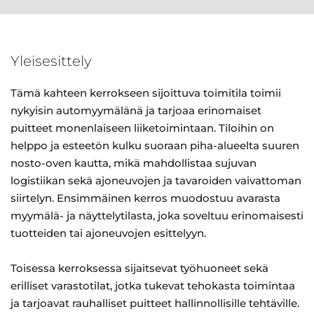
Yleisesittely
Tämä kahteen kerrokseen sijoittuva toimitila toimii
nykyisin automyymälänä ja tarjoaa erinomaiset
puitteet monenlaiseen liiketoimintaan. Tiloihin on
helppo ja esteetön kulku suoraan piha-alueelta suuren
nosto-oven kautta, mikä mahdollistaa sujuvan
logistiikan sekä ajoneuvojen ja tavaroiden vaivattoman
siirtelyn. Ensimmäinen kerros muodostuu avarasta
myymälä- ja näyttelytilasta, joka soveltuu erinomaisesti
tuotteiden tai ajoneuvojen esittelyyn.
Toisessa kerroksessa sijaitsevat työhuoneet sekä
erilliset varastotilat, jotka tukevat tehokasta toimintaa
ja tarjoavat rauhalliset puitteet hallinnollisille tehtäville.