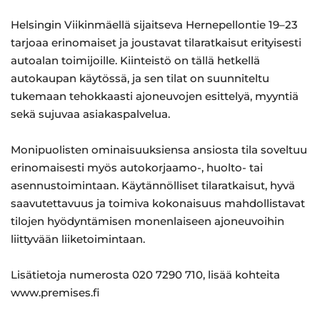
Helsingin Viikinmäellä sijaitseva Hernepellontie 19–23
tarjoaa erinomaiset ja joustavat tilaratkaisut erityisesti
autoalan toimijoille. Kiinteistö on tällä hetkellä
autokaupan käytössä, ja sen tilat on suunniteltu
tukemaan tehokkaasti ajoneuvojen esittelyä, myyntiä
sekä sujuvaa asiakaspalvelua.
Monipuolisten ominaisuuksiensa ansiosta tila soveltuu
erinomaisesti myös autokorjaamo-, huolto- tai
asennustoimintaan. Käytännölliset tilaratkaisut, hyvä
saavutettavuus ja toimiva kokonaisuus mahdollistavat
tilojen hyödyntämisen monenlaiseen ajoneuvoihin
liittyvään liiketoimintaan.
Lisätietoja numerosta 020 7290 710, lisää kohteita
www.premises.fi