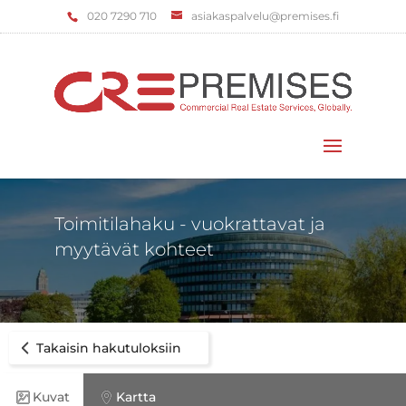
‌020 7290 710
asiakaspalvelu@premises.fi
Valitse sivu
Toimitilahaku - vuokrattavat ja
myytävät kohteet
Takaisin hakutuloksiin
Kuvat
Kartta