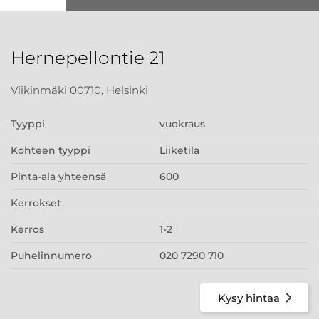
Hernepellontie 21
Viikinmäki 00710, Helsinki
Tyyppi
vuokraus
Kohteen tyyppi
Liiketila
Pinta-ala yhteensä
600
Kerrokset
Kerros
1-2
Puhelinnumero
020 7290 710
Kysy hintaa