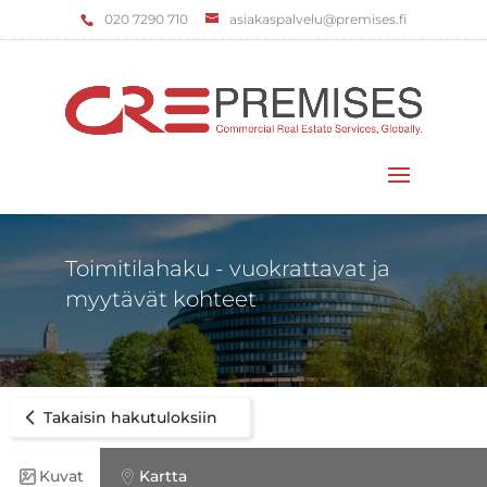
‌020 7290 710
asiakaspalvelu@premises.fi
Valitse sivu
Toimitilahaku - vuokrattavat ja
myytävät kohteet
Takaisin hakutuloksiin
Kuvat
Kartta