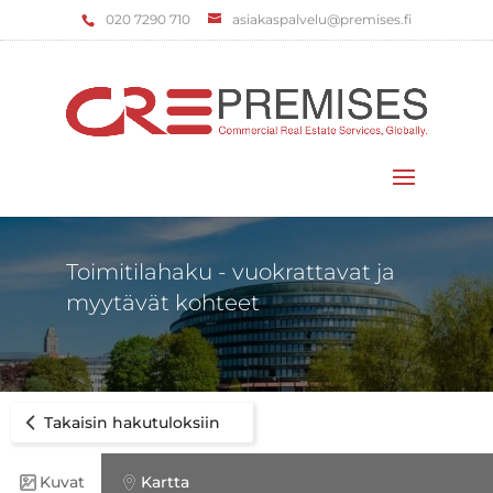
‌020 7290 710
asiakaspalvelu@premises.fi
Valitse sivu
Toimitilahaku - vuokrattavat ja
myytävät kohteet
Takaisin hakutuloksiin
Kuvat
Kartta