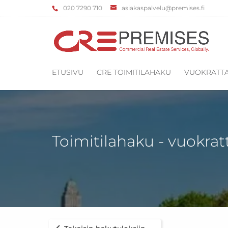
‌020 7290 710
asiakaspalvelu@premises.fi
ETUSIVU
CRE TOIMITILAHAKU
VUOKRATTA
Toimitilahaku - vuokrat