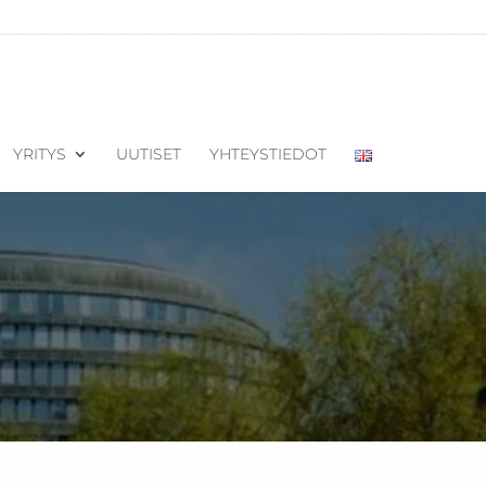
YRITYS
UUTISET
YHTEYSTIEDOT