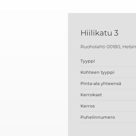
Hiilikatu 3
Ruoholahti 00180, Helsin
Tyyppi
Kohteen tyyppi
Pinta-ala yhteensä
Kerrokset
Kerros
Puhelinnumero