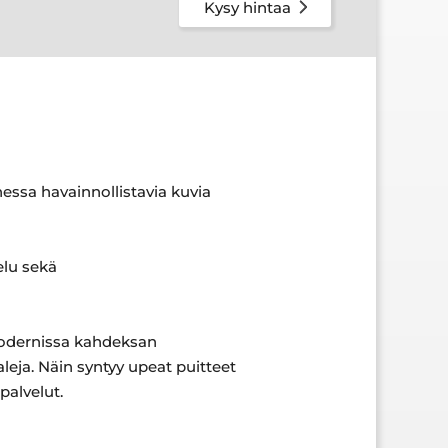
Kysy hintaa
ssa havainnollistavia kuvia
elu sekä
Modernissa kahdeksan
eja. Näin syntyy upeat puitteet
palvelut.