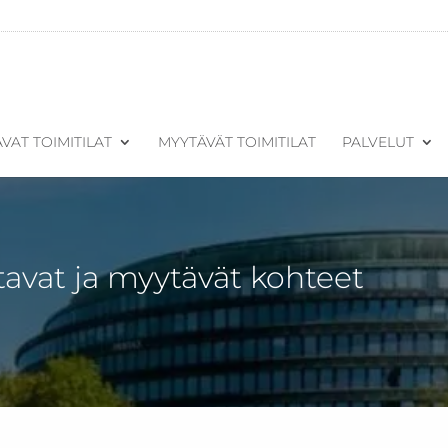
VAT TOIMITILAT
MYYTÄVÄT TOIMITILAT
PALVELUT
tavat ja myytävät kohteet