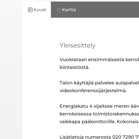
Kuvat
Kartta
Yleisesittely
Vuokrataan ensimmäisestä kerroks
kiinteistöstä.
Talon käyttäjiä palvelee aulapalvel
videokonferenssijärjestelmä.
Energiakatu 4 sijaitsee meren ä
kerroksisessa toimistorakennukses
vaikkapa pääkonttorille. Kokonaisu
Lisätietoja numerosta 020 7290 71