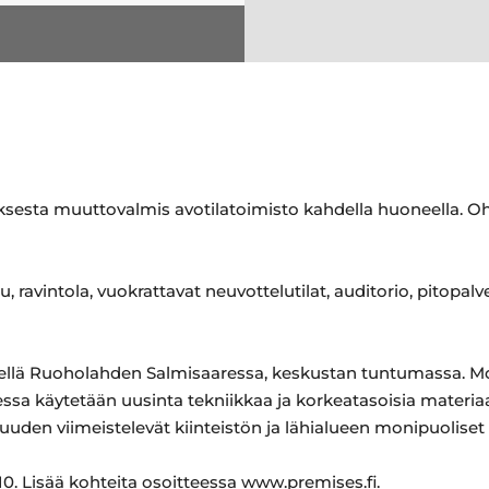
esta muuttovalmis avotilatoimisto kahdella huoneella. Ohe
u, ravintola, vuokrattavat neuvottelutilat, auditorio, pitopalv
ärellä Ruoholahden Salmisaaressa, keskustan tuntumassa. 
sa käytetään uusinta tekniikkaa ja korkeatasoisia materiaal
uden viimeistelevät kiinteistön ja lähialueen monipuoliset 
0. Lisää kohteita osoitteessa www.premises.fi.