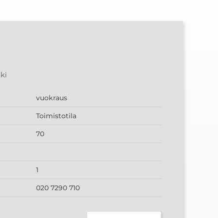
ki
vuokraus
Toimistotila
70
1
020 7290 710