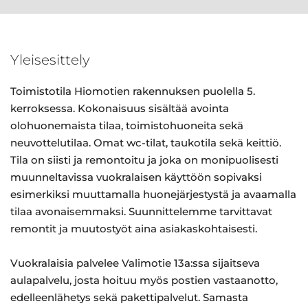
Yleisesittely
Toimistotila Hiomotien rakennuksen puolella 5.
kerroksessa. Kokonaisuus sisältää avointa
olohuonemaista tilaa, toimistohuoneita sekä
neuvottelutilaa. Omat wc-tilat, taukotila sekä keittiö.
Tila on siisti ja remontoitu ja joka on monipuolisesti
muunneltavissa vuokralaisen käyttöön sopivaksi
esimerkiksi muuttamalla huonejärjestystä ja avaamalla
tilaa avonaisemmaksi. Suunnittelemme tarvittavat
remontit ja muutostyöt aina asiakaskohtaisesti.
Vuokralaisia palvelee Valimotie 13a:ssa sijaitseva
aulapalvelu, josta hoituu myös postien vastaanotto,
edelleenlähetys sekä pakettipalvelut. Samasta