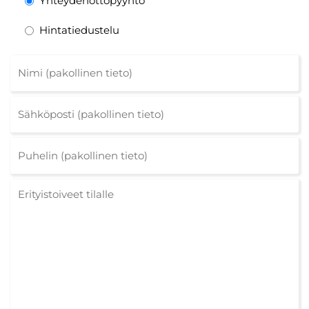
Yhteydenottopyyntö
Hintatiedustelu