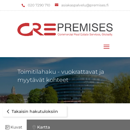
‌020 7290 710
asiakaspalvelu@premises.fi
Valitse sivu
Toimitilahaku - vuokrattavat ja
myytävät kohteet
Takaisin hakutuloksiin
Kuvat
Kartta