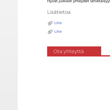
Hyvät julkiset yhteydet lähietäis
Lisätietoa
Liite
Liite
Ota yhteyttä