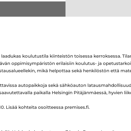
 laadukas koulutustila kiinteistön toisessa kerroksessa. Ti
tävän oppimisympäristön erilaisiin koulutus- ja opetustarkoit
lastausalueellekin, mikä helpottaa sekä henkilöstön että mate
attavissa autopaikkoja sekä sähköauton latausmahdollisuude
 saavutettavalla paikalla Helsingin Pitäjänmäessä, hyvien lii
. Lisää kohteita osoitteessa premises.fi.