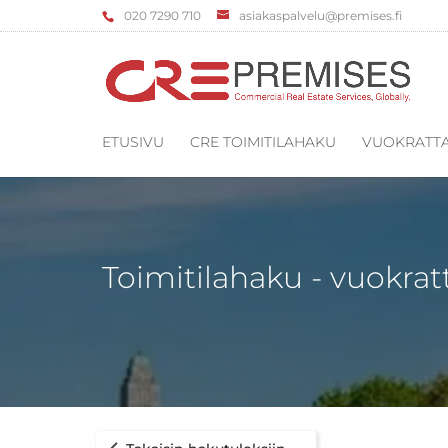
‌020 7290 710
asiakaspalvelu@premises.fi
ETUSIVU
CRE TOIMITILAHAKU
VUOKRATTA
Toimitilahaku - vuokrat