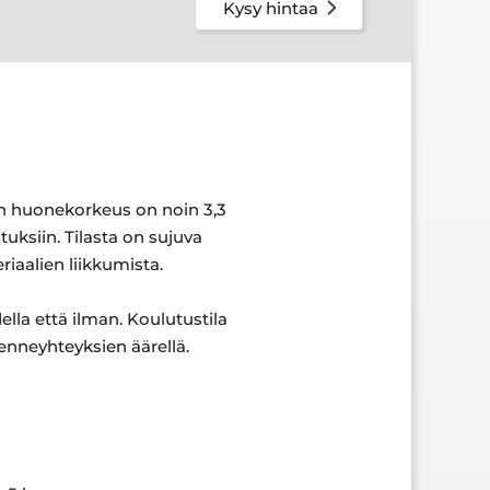
Kysy hintaa
lan huonekorkeus on noin 3,3
uksiin. Tilasta on sujuva
riaalien liikkumista.
lla että ilman. Koulutustila
kenneyhteyksien äärellä.