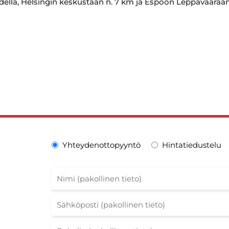
yydellä, Helsingin keskustaan n. 7 km ja Espoon Leppävaaraa
Yhteydenottopyyntö
Hintatiedustelu