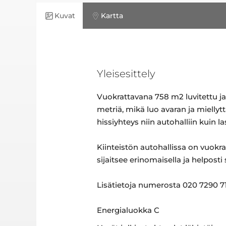
Kuvat
Kartta
Yleisesittely
Vuokrattavana 758 m2 luvitettu ja
metriä, mikä luo avaran ja miellyt
hissiyhteys niin autohalliin kuin 
Kiinteistön autohallissa on vuokr
sijaitsee erinomaisella ja helposti
Lisätietoja numerosta 020 7290 710
Energialuokka C