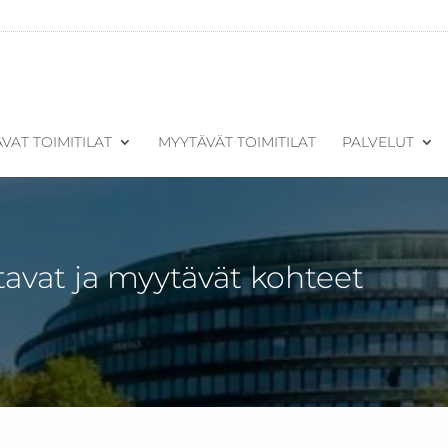
VAT TOIMITILAT
MYYTÄVÄT TOIMITILAT
PALVELUT
tavat ja myytävät kohteet