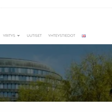
YRITYS
UUTISET
YHTEYSTIEDOT