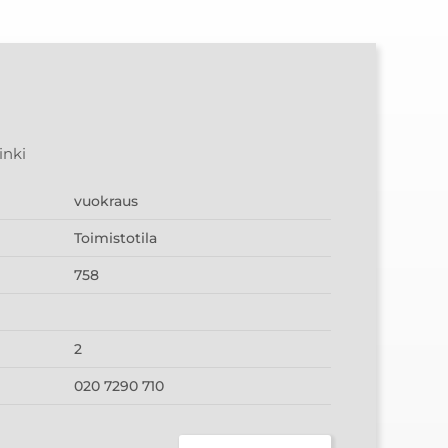
inki
vuokraus
Toimistotila
758
2
020 7290 710