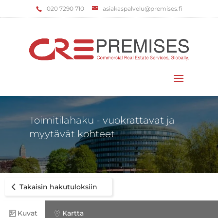
‌020 7290 710
asiakaspalvelu@premises.fi
Valitse sivu
Toimitilahaku - vuokrattavat ja
myytävät kohteet
Takaisin hakutuloksiin
Kuvat
Kartta