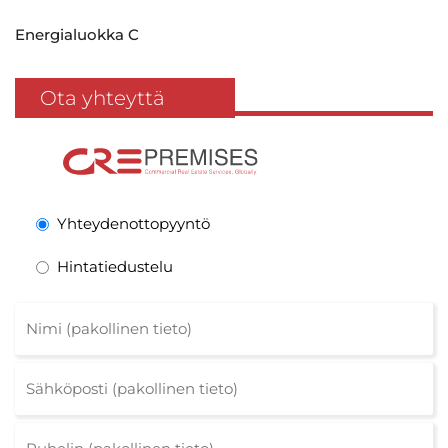
Energialuokka C
Ota yhteyttä
Yhteydenottopyyntö
Hintatiedustelu