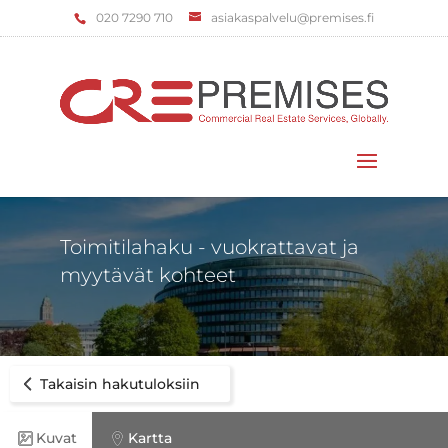
‌020 7290 710
asiakaspalvelu@premises.fi
Valitse sivu
Toimitilahaku - vuokrattavat ja
myytävät kohteet
Takaisin hakutuloksiin
Kuvat
Kartta