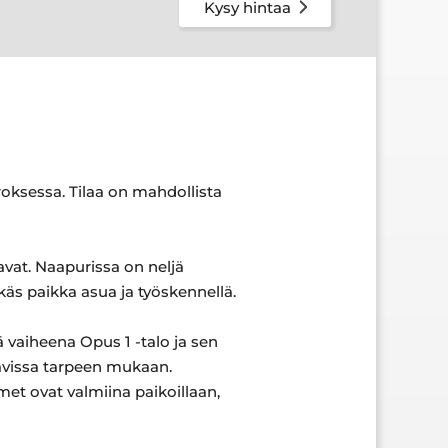
Kysy hintaa
oksessa. Tilaa on mahdollista
vat. Naapurissa on neljä
käs paikka asua ja työskennellä.
vaiheena Opus 1 -talo ja sen
avissa tarpeen mukaan.
met ovat valmiina paikoillaan,