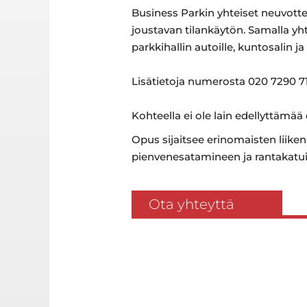
Business Parkin yhteiset neuvottel
joustavan tilankäytön. Samalla yht
parkkihallin autoille, kuntosalin j
Lisätietoja numerosta 020 7290 71
Kohteella ei ole lain edellyttämää
Opus sijaitsee erinomaisten liik
pienvenesatamineen ja rantakatu
Ota yhteyttä