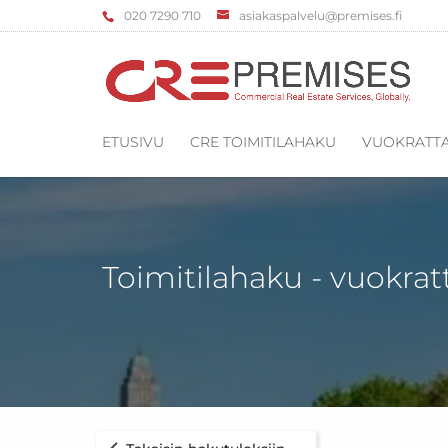
‌020 7290 710
asiakaspalvelu@premises.fi
ETUSIVU
CRE TOIMITILAHAKU
VUOKRATTA
Toimitilahaku - vuokrat