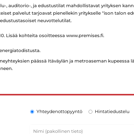
u-, auditorio-, ja edustustilat mahdollistavat yrityksen kann
eiset palvelut tarjoavat pienellekin yritykselle "ison talon 
a edustustasoiset neuvottelutilat.
0. Lisää kohteita osoitteessa www.premises.fi.
 energiatodistusta.
enneyhteyksien päässä Itäväylän ja metroaseman kupeessa 
ineen.
Yhteydenottopyyntö
Hintatiedustelu