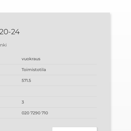
 20-24
inki
vuokraus
Toimistotila
571.5
3
020 7290 710