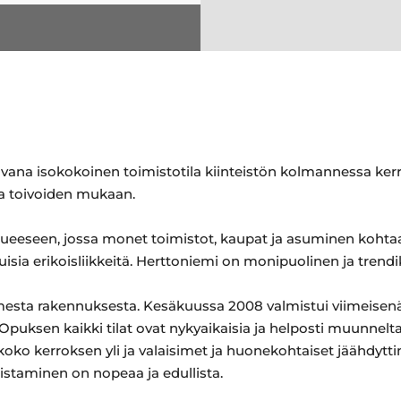
vana isokokoinen toimistotila kiinteistön kolmannessa kerr
a toivoiden mukaan.
ueeseen, jossa monet toimistot, kaupat ja asuminen kohtaa
uisia erikoisliikkeitä. Herttoniemi on monipuolinen ja trendi
sta rakennuksesta. Kesäkuussa 2008 valmistui viimeisenä 
puksen kaikki tilat ovat nykyaikaisia ja helposti muunnelt
koko kerroksen yli ja valaisimet ja huonekohtaiset jäähdytti
oistaminen on nopeaa ja edullista.