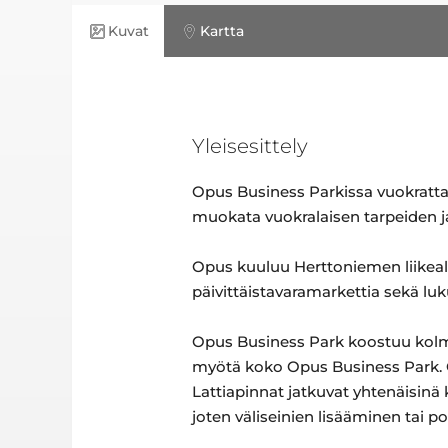
Kuvat
Kartta
Yleisesittely
Opus Business Parkissa vuokratta
muokata vuokralaisen tarpeiden j
Opus kuuluu Herttoniemen liikeal
päivittäistavaramarkettia sekä luk
Opus Business Park koostuu kolme
myötä koko Opus Business Park. O
Lattiapinnat jatkuvat yhtenäisinä 
joten väliseinien lisääminen tai p