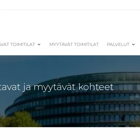
VAT TOIMITILAT
MYYTÄVÄT TOIMITILAT
PALVELUT
tavat ja myytävät kohteet