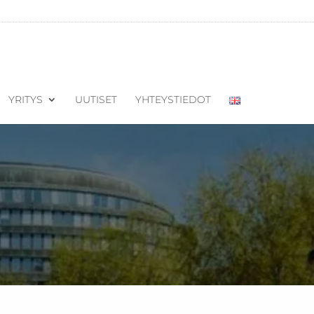
YRITYS
UUTISET
YHTEYSTIEDOT