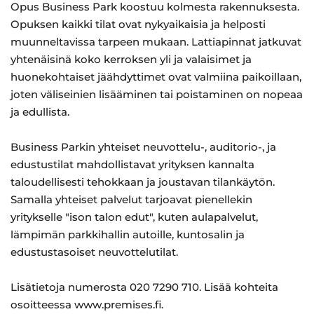
Opus Business Park koostuu kolmesta rakennuksesta.
Opuksen kaikki tilat ovat nykyaikaisia ja helposti
muunneltavissa tarpeen mukaan. Lattiapinnat jatkuvat
yhtenäisinä koko kerroksen yli ja valaisimet ja
huonekohtaiset jäähdyttimet ovat valmiina paikoillaan,
joten väliseinien lisääminen tai poistaminen on nopeaa
ja edullista.
Business Parkin yhteiset neuvottelu-, auditorio-, ja
edustustilat mahdollistavat yrityksen kannalta
taloudellisesti tehokkaan ja joustavan tilankäytön.
Samalla yhteiset palvelut tarjoavat pienellekin
yritykselle "ison talon edut", kuten aulapalvelut,
lämpimän parkkihallin autoille, kuntosalin ja
edustustasoiset neuvottelutilat.
Lisätietoja numerosta 020 7290 710. Lisää kohteita
osoitteessa www.premises.fi.