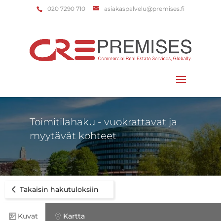
‌020 7290 710
asiakaspalvelu@premises.fi
Valitse sivu
Toimitilahaku - vuokrattavat ja
myytävät kohteet
Takaisin hakutuloksiin
Kuvat
Kartta