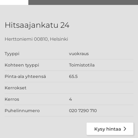
Hitsaajankatu 24
Herttoniemi 00810, Helsinki
Tyyppi
vuokraus
Kohteen tyyppi
Toimistotila
Pinta-ala yhteensä
65.5
Kerrokset
Kerros
4
Puhelinnumero
020 7290 710
Kysy hintaa