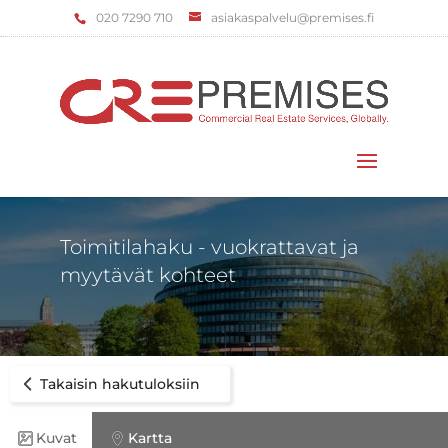
‌020 7290 710
asiakaspalvelu@premises.fi
Valitse sivu
Toimitilahaku - vuokrattavat ja
myytävät kohteet
Takaisin hakutuloksiin
Kuvat
Kartta