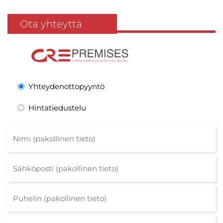
Ota yhteyttä
Yhteydenottopyyntö
Hintatiedustelu