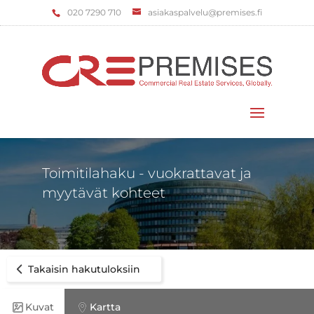
‌020 7290 710
asiakaspalvelu@premises.fi
Valitse sivu
Toimitilahaku - vuokrattavat ja
myytävät kohteet
Takaisin hakutuloksiin
Kuvat
Kartta